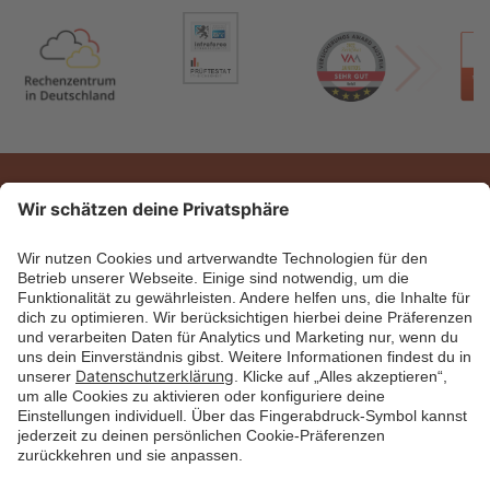
Janitos Versicherung AG
Postfach 10 41 69
69031 Heidelberg
+43 800 700 177
versicherung@janitos.de