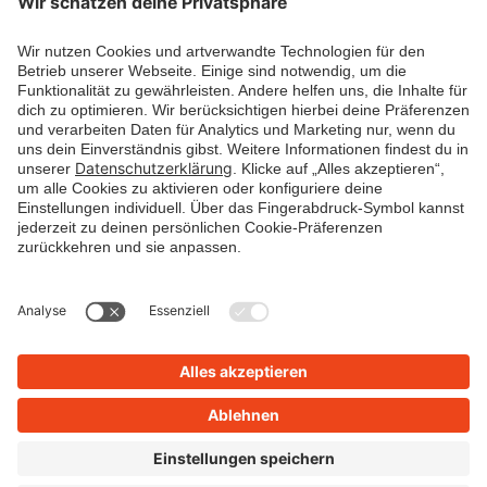
Janitos Versicherung AG
Postfach 10 41 69
69031 Heidelberg
+43 800 700 177
versicherung@janitos.de
© JANITOS AG 2026
IMPRESSUM
|
DATENSCHUTZ