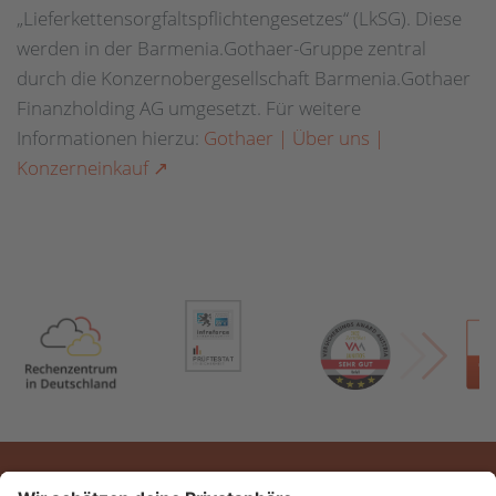
„Lieferkettensorgfaltspflichtengesetzes“ (LkSG). Diese
werden in der Barmenia.Gothaer-Gruppe zentral
durch die Konzernobergesellschaft Barmenia.Gothaer
Finanzholding AG umgesetzt. Für weitere
Informationen hierzu:
Gothaer | Über uns |
Konzerneinkauf