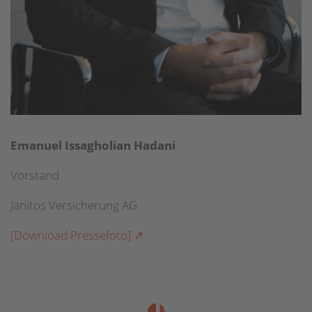
Emanuel Issagholian Hadani
Vorstand
Janitos Versicherung AG
[Download Pressefoto]